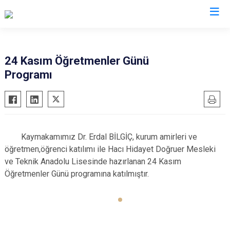
Kırıkkale
24 Kasım Öğretmenler Günü
Programı
Bahşili
Balışeyh
Çelebi
Delice
Kaymakamımız Dr. Erdal BİLGİÇ, kurum amirleri ve
Karakeçili
öğretmen,öğrenci katılımı ile Hacı Hidayet Doğruer Mesleki
Keskin
ve Teknik Anadolu Lisesinde hazırlanan 24 Kasım
Öğretmenler Günü programına katılmıştır.
Sulakyurt
Yahşihan