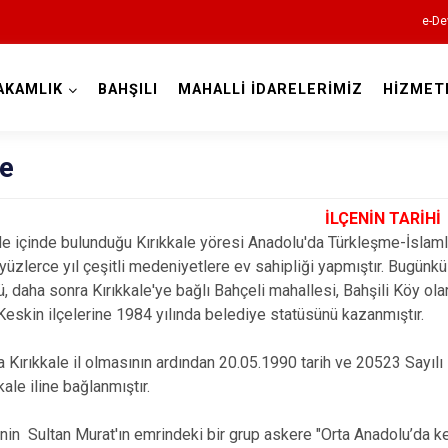
e-De
AKAMLIK
BAHŞILI
MAHALLİ İDARELERİMİZ
HİZMET
Kırıkkale
çe
İLÇENİN TARİHİ
 de içinde bulunduğu Kırıkkale yöresi Anadolu'da Türkleşme-İslaml
üzlerce yıl çeşitli medeniyetlere ev sahipliği yapmıştır. Bugünkü 
, daha sonra Kırıkkale'ye bağlı Bahçeli mahallesi, Bahşili Köy olara
Bahşili
Keskin ilçelerine 1984 yılında belediye statüsünü kazanmıştır.
Balışeyh
a Kırıkkale il olmasının ardından 20.05.1990 tarih ve 20523 Sayı
Çelebi
kale iline bağlanmıştır.
Delice
Karakeçili
inin Sultan Murat'ın emrindeki bir grup askere "Orta Anadolu’da ke