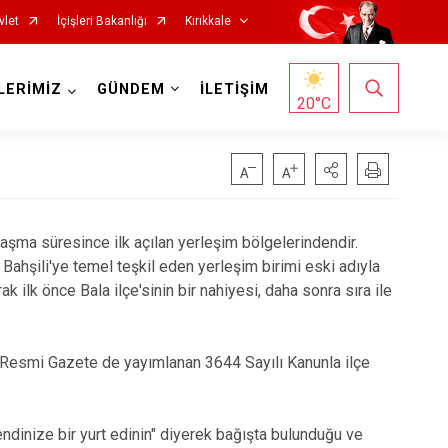
vlet
İçişleri Bakanlığı
Kırıkkale
LERİMİZ
GÜNDEM
İLETİŞİM
20
°C
aşma süresince ilk açılan yerleşim bölgelerindendir.
Bahşili'ye temel teşkil eden yerleşim birimi eski adıyla
k ilk önce Bala ilçe'sinin bir nahiyesi, daha sonra sıra ile
lı Resmi Gazete de yayımlanan 3644 Sayılı Kanunla ilçe
ndinize bir yurt edinin" diyerek bağışta bulunduğu ve