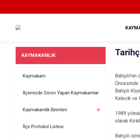
KAYM
Tarih
KAYMAKAMLIK
Bahşili'nin
Kaymakam
Öncesinde y
Bahşili Köyü
İlçemizde Görev Yapan Kaymakamlar
Kalecik ve 
Kaymakamlık Birimleri
1989 yılınd
olarak Kırık
İlçe Protokol Listesi
Bahşili ism