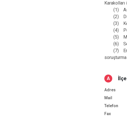
Karakolları
(1) Astlar
(2) Disip
(3) Kendi 
(4) Perso
(5) Mülkî,
(6) Seferb
(7) Emrinde
soruşturma
İlç
A
Adres
Mail
Telefon
Fax