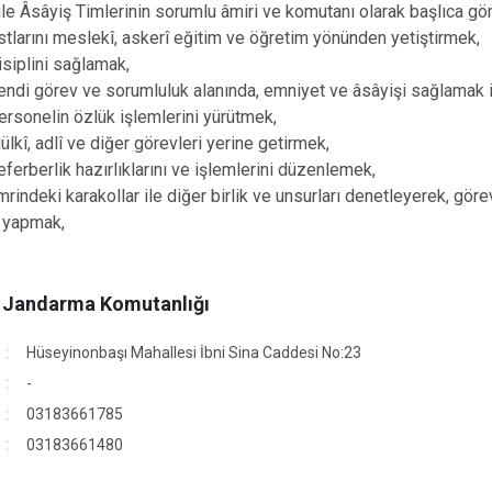
 ile Âsâyiş Timlerinin sorumlu âmiri ve komutanı olarak başlıca gör
Keskin
ını meslekî, askerî eğitim ve öğretim yönünden yetiştirmek,
Sulakyurt
lini sağlamak,
görev ve sorumluluk alanında, emniyet ve âsâyişi sağlamak iç
Yahşihan
nelin özlük işlemlerini yürütmek,
 adlî ve diğer görevleri yerine getirmek,
erlik hazırlıklarını ve işlemlerini düzenlemek,
ki karakollar ile diğer birlik ve unsurları denetleyerek, görev
 yapmak,
e Jandarma Komutanlığı
Hüseyinonbaşı Mahallesi İbni Sina Caddesi No:23
-
03183661785
03183661480