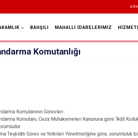
e-De
AKAMLIK
BAHŞILI
MAHALLİ İDARELERİMİZ
HİZMET
Kırıkkale
Jandarma Komutanlığı
yşe YI
Bahşili
çe Jandarma
Balışeyh
rma Komutanının Görevleri :
Çelebi
rma Komutanı, Ceza Muhakemeleri Kanununa göre “Adlî Kolluk Âm
Delice
orumludur.
Karakeçili
eşkilâtı Görev ve Yetkileri Yönetmeliğine göre, sorumluluk böl