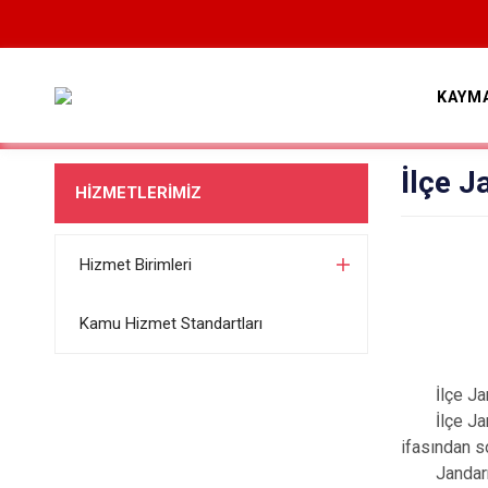
KAYM
İlçe 
HİZMETLERİMİZ
Hizmet Birimleri
A
Kamu Hizmet Standartları
İl
İlçe Janda
İlçe Janda
ifasından s
Jandarma T