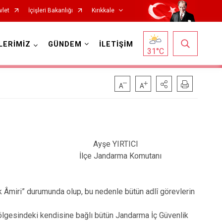
vlet
İçişleri Bakanlığı
Kırıkkale
LERİMİZ
GÜNDEM
İLETİŞİM
31
°C
RTICI
 Komutanı
iri” durumunda olup, bu nedenle bütün adlî görevlerin
gesindeki kendisine bağlı bütün Jandarma İç Güvenlik