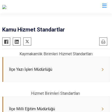
Kırıkkale
Kamu Hizmet Standartlar
Bahşili
Balışeyh
Kaymakamlık Birimleri Hizmet Standartları
Çelebi
Delice
İlçe Yazı İşleri Müdürlüğü
Karakeçili
Keskin
Sulakyurt
Hizmet Birimleri Standartları
Yahşihan
İlçe Milli Eğitim Müdürlüğü