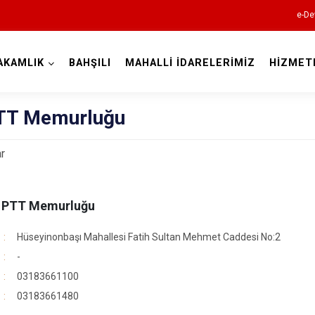
e-De
AKAMLIK
BAHŞILI
MAHALLİ İDARELERİMİZ
HİZMET
Kırıkkale
PTT Memurluğu
r
e PTT Memurluğu
Bahşili
Balışeyh
Hüseyinonbaşı Mahallesi Fatih Sultan Mehmet Caddesi No:2
Çelebi
-
03183661100
Delice
03183661480
Karakeçili