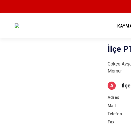
KAYM
İlçe 
Gökçe Avşa
Memur
İlç
A
Adres
Mail
Telefon
Fax