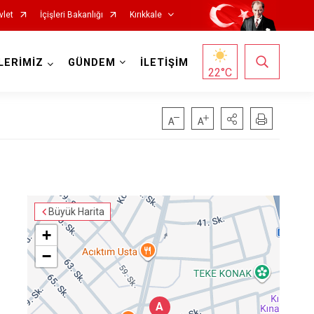
vlet
İçişleri Bakanlığı
Kırıkkale
LERİMİZ
GÜNDEM
İLETİŞİM
22
°C
Büyük Harita
+
−
A